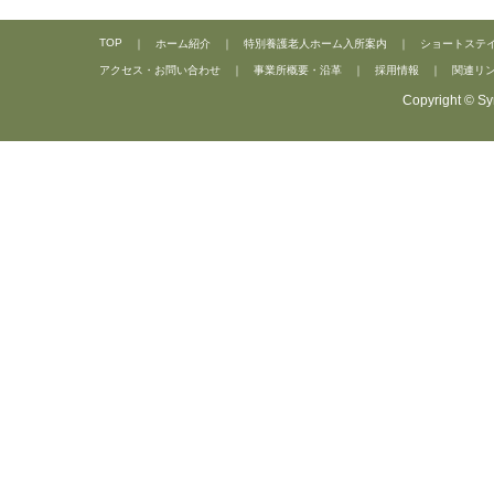
TOP
｜
ホーム紹介
｜
特別養護老人ホーム入所案内
｜
ショートステ
アクセス・お問い合わせ
｜
事業所概要・沿革
｜
採用情報
｜
関連リ
Copyright © Sy