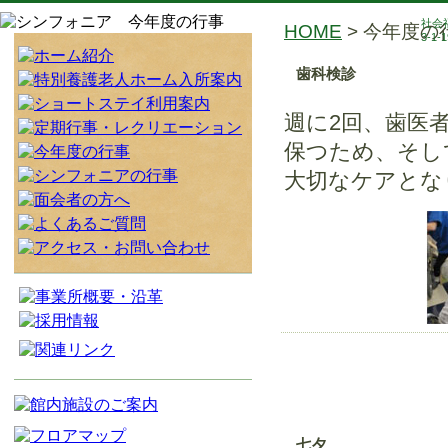
社会
HOME
> 今年度の
3-1-
歯科検診
週に2回、歯医
保つため、そし
大切なケアとな
七夕